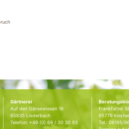
pruch
Gärtnerei
Beratungsbü
Auf den Gänsewiesen 16
Frankfurter St
65835 Liederbach
65779 Kelkhe
Telefon: +49 (0) 69 / 30 30 93
Tel.: 06195/9