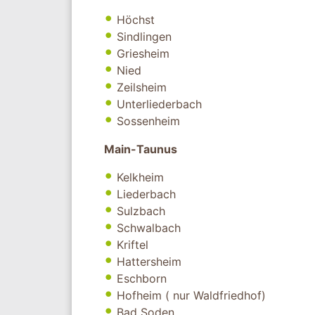
Höchst
Sindlingen
Griesheim
Nied
Zeilsheim
Unterliederbach
Sossenheim
Main-Taunus
Kelkheim
Liederbach
Sulzbach
Schwalbach
Kriftel
Hattersheim
Eschborn
Hofheim ( nur Waldfriedhof)
Bad Soden