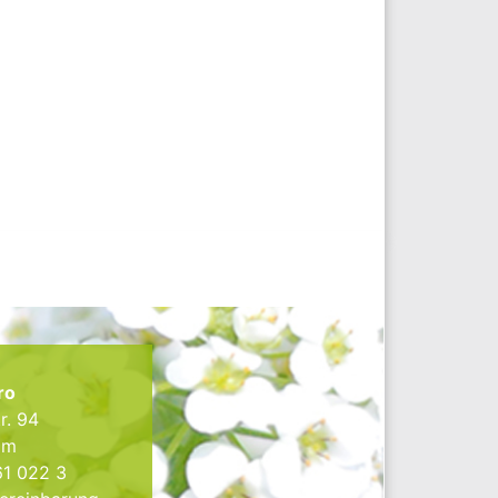
ro
r. 94
im
61 022 3